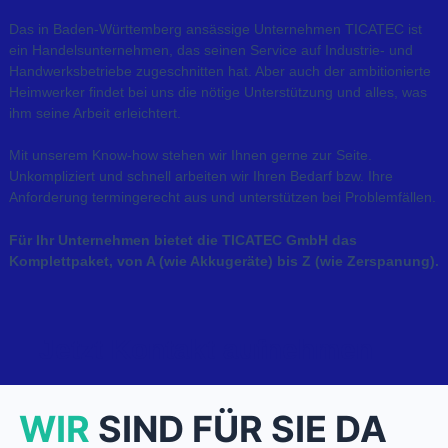
Das in Baden-Württemberg ansässige Unternehmen TICATEC ist
ein Handelsunternehmen, das seinen Service auf Industrie- und
Handwerksbetriebe zugeschnitten hat. Aber auch der ambitionierte
Heimwerker findet bei uns die nötige Unterstützung und alles, was
ihm seine Arbeit erleichtert.
Mit unserem Know-how stehen wir Ihnen gerne zur Seite.
Unkompliziert und schnell arbeiten wir Ihren Bedarf bzw. Ihre
Anforderung termingerecht aus und unterstützen bei Problemfällen.
Für Ihr Unternehmen bietet die TICATEC GmbH das
Komplettpaket, von A (wie Akkugeräte) bis Z (wie Zerspanung).
Jetzt Kontakt aufnehmen
WIR
SIND FÜR SIE DA