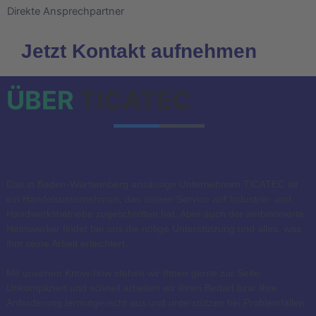
Direkte Ansprechpartner
Jetzt Kontakt aufnehmen
ÜBER
TICATEC
Das in Baden-Württemberg ansässige Unternehmen TICATEC ist
ein Handelsunternehmen, das seinen Service auf Industrie- und
Handwerksbetriebe zugeschnitten hat. Aber auch der ambitionierte
Heimwerker findet bei uns die nötige Unterstützung und alles, was
ihm seine Arbeit erleichtert.
Mit unserem Know-how stehen wir Ihnen gerne zur Seite.
Unkompliziert und schnell arbeiten wir Ihren Bedarf bzw. Ihre
Anforderung termingerecht aus und unterstützen bei Problemfällen.