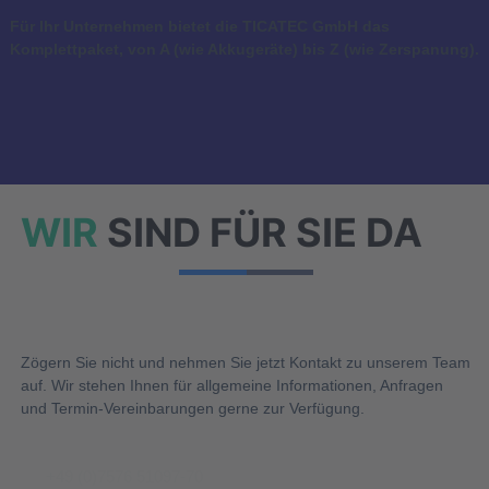
Für Ihr Unternehmen bietet die TICATEC GmbH das
Komplettpaket, von A (wie Akkugeräte) bis Z (wie Zerspanung).
Jetzt Kontakt aufnehmen
WIR
SIND FÜR SIE DA
Zögern Sie nicht und nehmen Sie jetzt Kontakt zu unserem Team
auf. Wir stehen Ihnen für allgemeine Informationen, Anfragen
und Termin-Vereinbarungen gerne zur Verfügung.
+49 (0)7576 51097-70