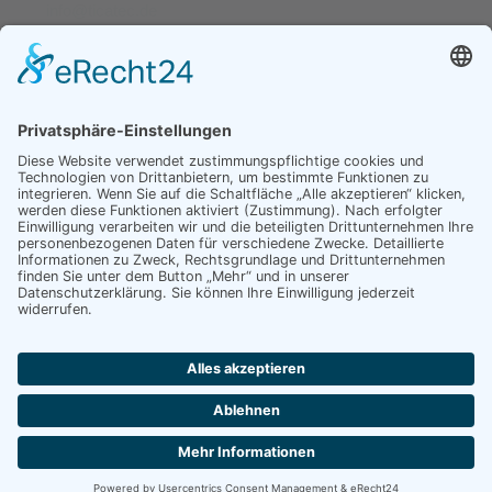
info@ticatec.de
Impressum
Allgemeine Geschäftsbedingungen
Datenschutzerklärung
TICATEC GmbH
Zur Mühle 3
88512 Mengen
info@ticatec.de
+49 (0)7576 51097-70
© 2026 TICATEC GmbH