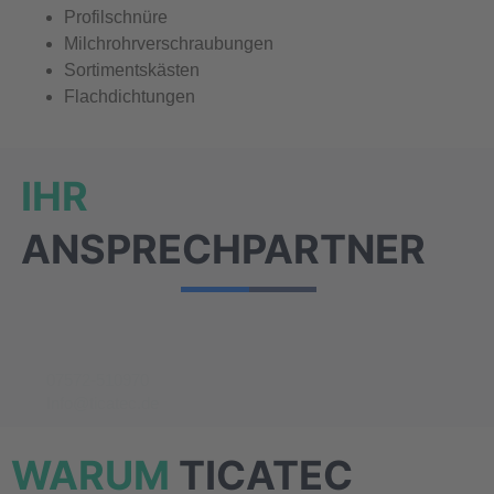
Profilschnüre
Milchrohrverschraubungen
Sortimentskästen
Flachdichtungen
IHR
ANSPRECHPARTNER
07572-510970
Info@ticatec.de
WARUM
TICATEC